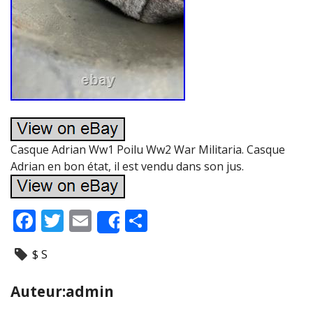
Casque Adrian Ww1 Poilu Ww2 War Militaria. Casque
Adrian en bon état, il est vendu dans son jus.
F
T
E
P
Share
ac
w
m
ar
$ S
e
itt
ai
ta
b
er
l
g
Auteur:admin
o
er