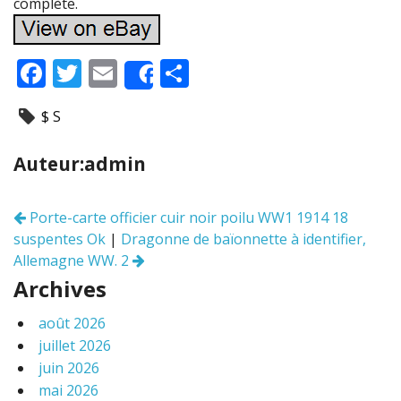
complète.
F
T
E
P
Share
ac
w
m
ar
$ S
e
itt
ai
ta
b
er
l
g
Auteur:admin
o
er
o
Porte-carte officier cuir noir poilu WW1 1914 18
Navigation
k
suspentes Ok
|
Dragonne de baïonnette à identifier,
des
articles
Allemagne WW. 2
Archives
août 2026
juillet 2026
juin 2026
mai 2026