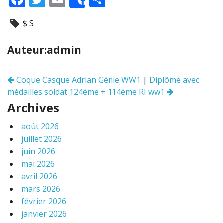
Share
ac
w
m
ar
$ S
e
itt
ai
ta
b
er
l
g
Auteur:admin
o
er
o
Coque Casque Adrian Génie WW1
|
Diplôme avec
Navigation
k
médailles soldat 124éme + 114éme RI ww1
des
articles
Archives
août 2026
juillet 2026
juin 2026
mai 2026
avril 2026
mars 2026
février 2026
janvier 2026