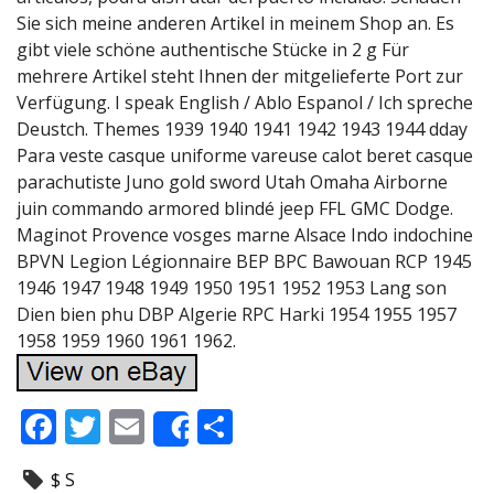
Sie sich meine anderen Artikel in meinem Shop an. Es
gibt viele schöne authentische Stücke in 2 g Für
mehrere Artikel steht Ihnen der mitgelieferte Port zur
Verfügung. I speak English / Ablo Espanol / Ich spreche
Deustch. Themes 1939 1940 1941 1942 1943 1944 dday
Para veste casque uniforme vareuse calot beret casque
parachutiste Juno gold sword Utah Omaha Airborne
juin commando armored blindé jeep FFL GMC Dodge.
Maginot Provence vosges marne Alsace Indo indochine
BPVN Legion Légionnaire BEP BPC Bawouan RCP 1945
1946 1947 1948 1949 1950 1951 1952 1953 Lang son
Dien bien phu DBP Algerie RPC Harki 1954 1955 1957
1958 1959 1960 1961 1962.
F
T
E
P
Share
ac
w
m
ar
$ S