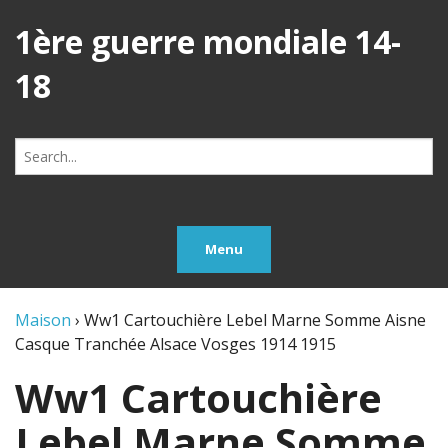
1ère guerre mondiale 14-
18
Search
for:
Menu
Maison
›
Ww1 Cartouchière Lebel Marne Somme Aisne
Casque Tranchée Alsace Vosges 1914 1915
Ww1 Cartouchière
Lebel Marne Somme