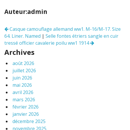
e
itt
ai
ta
b
er
l
g
Auteur:admin
o
er
o
Casque camouflage allemand ww1. M-16/M-17. Size
Navigation
k
64. Liner. Named
|
Selle fontes étriers sangle en cuir
des
articles
tressé officier cavalerie poilu ww1 1914
Archives
août 2026
juillet 2026
juin 2026
mai 2026
avril 2026
mars 2026
février 2026
janvier 2026
décembre 2025
novembre 2025