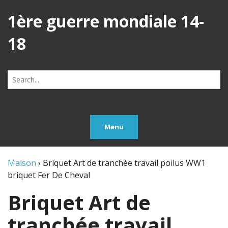
1ère guerre mondiale 14-
18
Search
for:
Menu
Maison
›
Briquet Art de tranchée travail poilus WW1
briquet Fer De Cheval
Briquet Art de
tranchée travail