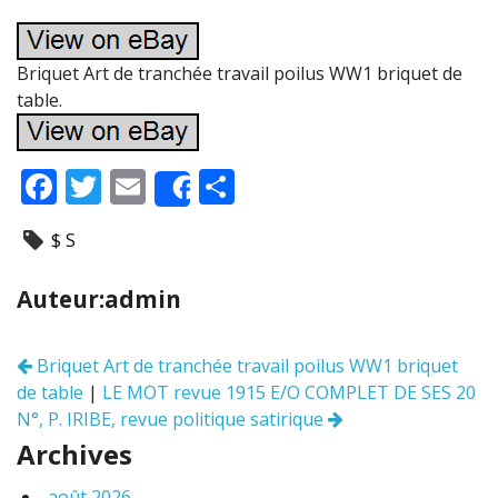
Briquet Art de tranchée travail poilus WW1 briquet de
table.
F
T
E
P
Share
ac
w
m
ar
$ S
e
itt
ai
ta
b
er
l
g
Auteur:admin
o
er
o
Briquet Art de tranchée travail poilus WW1 briquet
Navigation
k
de table
|
LE MOT revue 1915 E/O COMPLET DE SES 20
des
articles
N°, P. IRIBE, revue politique satirique
Archives
août 2026