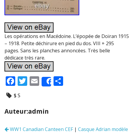
Les opérations en Macédoine. L’épopée de Doïran 1915
– 1918. Petite déchirure en pied du dos. VIII + 295
pages. Sans les planches annoncées. Très belle
dédicace très rare.
F
T
E
P
Share
ac
w
m
ar
$ S
e
itt
ai
ta
b
er
l
g
Auteur:admin
o
er
o
WW1 Canadian Canteen CEF
|
Casque Adrian modèle
Navigation