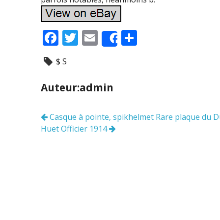
F
T
E
P
Share
ac
w
m
ar
$ S
e
itt
ai
ta
b
er
l
g
Auteur:admin
o
er
o
Casque à pointe, spikhelmet Rare plaque du 
Navigation
k
Huet Officier 1914
des
articles