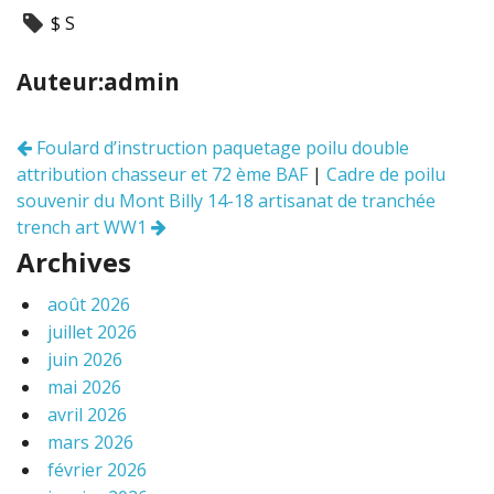
ac
w
m
ar
$ S
e
itt
ai
ta
b
er
l
g
Auteur:admin
o
er
o
Foulard d’instruction paquetage poilu double
Navigation
k
attribution chasseur et 72 ème BAF
|
Cadre de poilu
des
articles
souvenir du Mont Billy 14-18 artisanat de tranchée
trench art WW1
Archives
août 2026
juillet 2026
juin 2026
mai 2026
avril 2026
mars 2026
février 2026