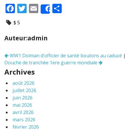
F
T
E
P
Share
ac
w
m
ar
$ S
e
itt
ai
ta
b
er
l
g
Auteur:admin
o
er
o
WW1 Dolman d’officier de santé boutons au caducé
|
Navigation
k
Douche de tranchée 1ere guerre mondiale
des
articles
Archives
août 2026
juillet 2026
juin 2026
mai 2026
avril 2026
mars 2026
février 2026