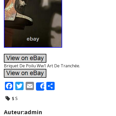
Briquet De Poilu Ww1 Art De Tranchée.
F
T
E
P
Share
ac
w
m
ar
$ S
e
itt
ai
ta
b
er
l
g
Auteur:admin