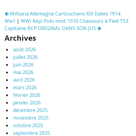
o
er
o
Militaria Allemagne Cartouchiere XIX Datee 1914
Navigation
k
Ww1
|
WWI Képi Polo mod. 1910 Chasseurs à Pied T53
des
articles
Capitaine BCP ORIGINAL DANS SON JUS
Archives
août 2026
juillet 2026
juin 2026
mai 2026
avril 2026
mars 2026
février 2026
janvier 2026
décembre 2025
novembre 2025
octobre 2025
septembre 2025