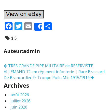
F
T
E
P
Share
ac
w
m
ar
$ S
e
itt
ai
ta
b
er
l
g
Auteur:admin
o
er
o
TRES GRANDE PIPE MILITAIRE de RESERVISTE
Navigation
k
ALLEMAND 12 em régiment infanterie
|
Rare Brassard
des
articles
De Brancardier Fr Troupe Poilu Mle 1915/1916
Archives
août 2026
juillet 2026
juin 2026