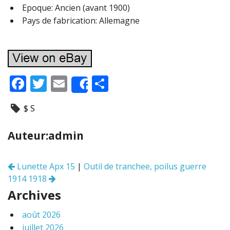
Epoque: Ancien (avant 1900)
Pays de fabrication: Allemagne
F
T
E
P
Share
ac
w
m
ar
$ S
e
itt
ai
ta
b
er
l
g
Auteur:admin
o
er
o
Lunette Apx 15
|
Outil de tranchee, poilus guerre
Navigation
k
1914 1918
des
articles
Archives
août 2026
juillet 2026