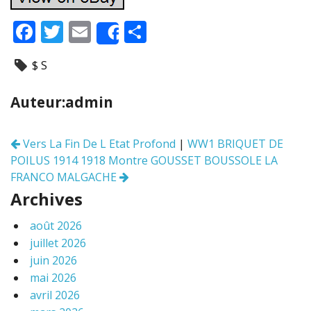
F
T
E
P
Share
ac
w
m
ar
$ S
e
itt
ai
ta
b
er
l
g
Auteur:admin
o
er
o
Vers La Fin De L Etat Profond
|
WW1 BRIQUET DE
Navigation
k
POILUS 1914 1918 Montre GOUSSET BOUSSOLE LA
des
articles
FRANCO MALGACHE
Archives
août 2026
juillet 2026
juin 2026
mai 2026
avril 2026