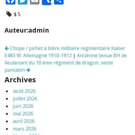
Share
ac
w
m
ar
$ S
e
itt
ai
ta
b
er
l
g
Auteur:admin
o
er
o
Chope / pichet à bière militaire régimentaire Kaiser
Navigation
k
E483 W. Allemagne 1910-1912
|
Ancienne tenue BH de
des
articles
lieutenant du 10 ème régiment de dragon, veste
pantalon
Archives
août 2026
juillet 2026
juin 2026
mai 2026
avril 2026
mars 2026