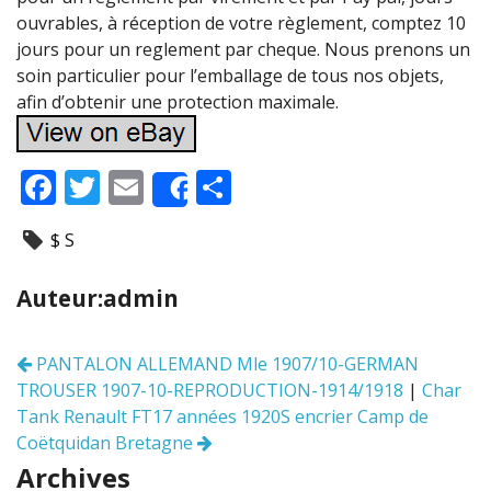
ouvrables, à réception de votre règlement, comptez 10
jours pour un reglement par cheque. Nous prenons un
soin particulier pour l’emballage de tous nos objets,
afin d’obtenir une protection maximale.
F
T
E
P
Share
ac
w
m
ar
$ S
e
itt
ai
ta
b
er
l
g
Auteur:admin
o
er
o
PANTALON ALLEMAND Mle 1907/10-GERMAN
Navigation
k
TROUSER 1907-10-REPRODUCTION-1914/1918
|
Char
des
articles
Tank Renault FT17 années 1920S encrier Camp de
Coëtquidan Bretagne
Archives