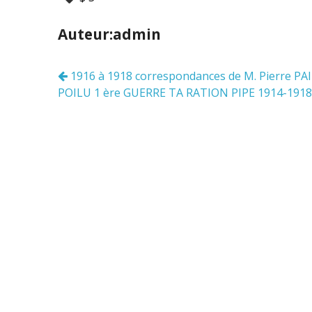
e
itt
ai
ta
b
er
l
g
Auteur:admin
o
er
o
1916 à 1918 correspondances de M. Pierre PAI
Navigation
k
POILU 1 ère GUERRE TA RATION PIPE 1914-191
des
articles