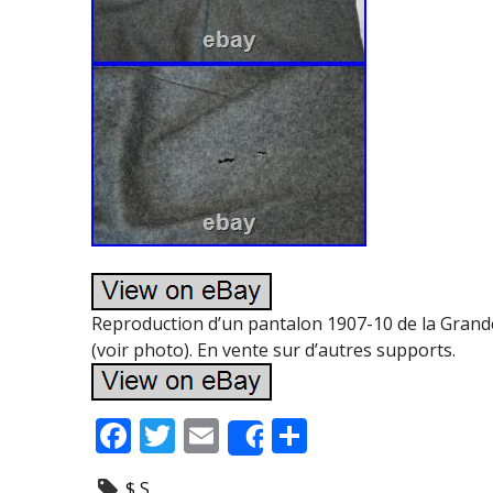
Reproduction d’un pantalon 1907-10 de la Grande
(voir photo). En vente sur d’autres supports.
F
T
E
P
Share
ac
w
m
ar
$ S