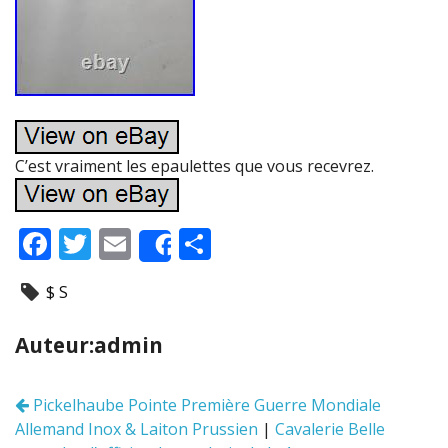
C’est vraiment les epaulettes que vous recevrez.
F
T
E
P
Share
ac
w
m
ar
$ S
e
itt
ai
ta
b
er
l
g
Auteur:admin
o
er
o
Pickelhaube Pointe Première Guerre Mondiale
Navigation
k
Allemand Inox & Laiton Prussien
|
Cavalerie Belle
des