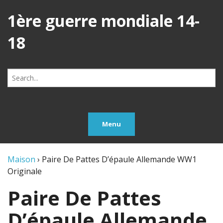
1ère guerre mondiale 14-
18
Search
for:
Menu
Maison
›
Paire De Pattes D’épaule Allemande WW1
Originale
Paire De Pattes
D’épaule Allemande