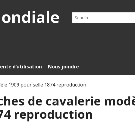
mondiale
Search
for:
ente d’utilisation
Nous joindre
èle 1909 pour selle 1874 reproduction
ches de cavalerie mod
874 reproduction
s