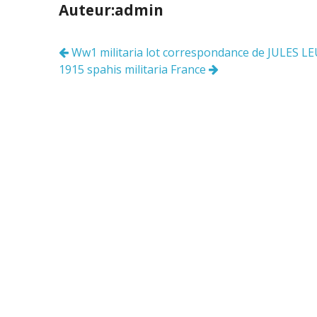
b
er
l
g
Auteur:admin
o
er
o
Ww1 militaria lot correspondance de JULES L
Navigation
k
1915 spahis militaria France
des
articles