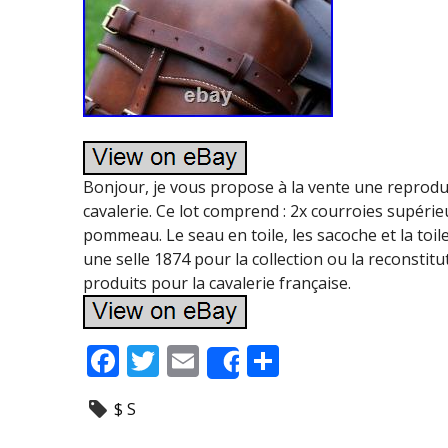
Bonjour, je vous propose à la vente une reprodu
cavalerie. Ce lot comprend : 2x courroies supérie
pommeau. Le seau en toile, les sacoche et la toil
une selle 1874 pour la collection ou la reconstit
produits pour la cavalerie française.
F
T
E
P
Share
ac
w
m
ar
$ S
e
itt
ai
ta