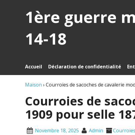
1ère guerre 
14-18
Accueil
Déclaration de confidentialité
Ent
Maison
›
Courroies de sacoches de cavalerie mod
Courroies de saco
1909 pour selle 1
Novembre 18, 2025
Admin
Courroie