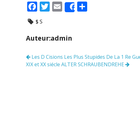
F
T
E
P
Share
ac
w
m
ar
$ S
e
itt
ai
ta
b
er
l
g
Auteur:admin
o
er
o
Les D Cisions Les Plus Stupides De La 1 Re G
Navigation
k
XIX et XX siécle ALTER SCHRAUBENDREHE
des
articles