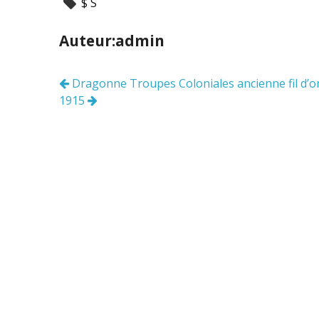
$ S
e
itt
ai
ta
b
er
l
g
Auteur:admin
o
er
o
Dragonne Troupes Coloniales ancienne fil d’o
Navigation
k
1915
des
articles