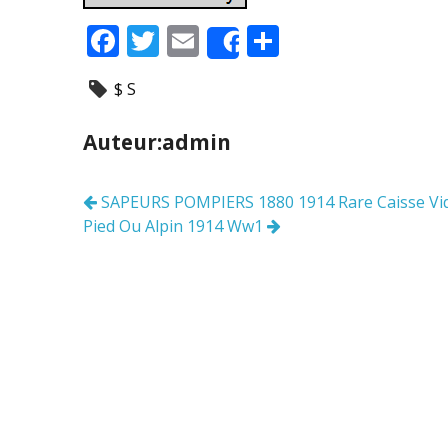
F
T
E
P
Share
ac
w
m
ar
$ S
e
itt
ai
ta
b
er
l
g
Auteur:admin
o
er
o
SAPEURS POMPIERS 1880 1914 Rare Caisse Vid
Navigation
k
Pied Ou Alpin 1914 Ww1
des
articles