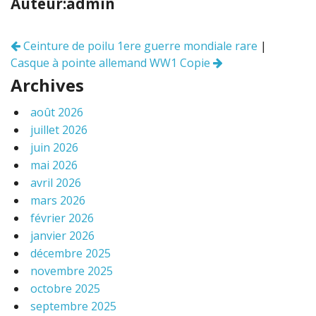
Auteur:admin
o
er
o
Ceinture de poilu 1ere guerre mondiale rare
|
Navigation
k
Casque à pointe allemand WW1 Copie
des
articles
Archives
août 2026
juillet 2026
juin 2026
mai 2026
avril 2026
mars 2026
février 2026
janvier 2026
décembre 2025
novembre 2025
octobre 2025
septembre 2025