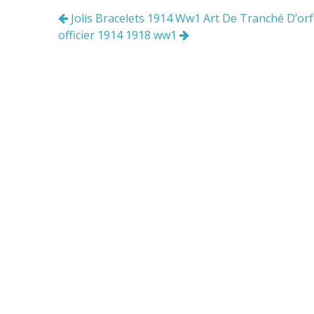
o
Jolis Bracelets 1914 Ww1 Art De Tranché D’orfè
Navigation
k
officier 1914 1918 ww1
des
articles