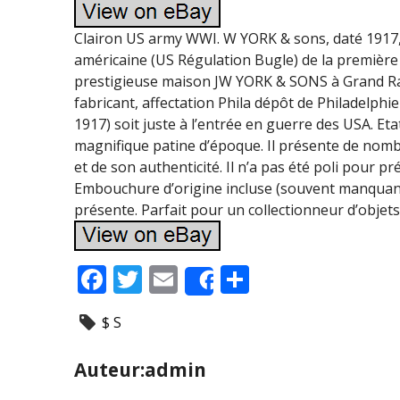
Clairon US army WWI. W YORK & sons, daté 1917,
américaine (US Régulation Bugle) de la première
prestigieuse maison JW YORK & SONS à Grand Rap
fabricant, affectation Phila dépôt de Philadelphi
1917) soit juste à l’entrée en guerre des USA. Et
magnifique patine d’époque. Il présente de nomb
et de son authenticité. Il n’a pas été poli pour p
Embouchure d’origine incluse (souvent manquante
présente. Parfait pour un collectionneur d’objet
F
T
E
P
Share
ac
w
m
ar
$ S
e
itt
ai
ta
b
er
l
g
Auteur:admin
o
er