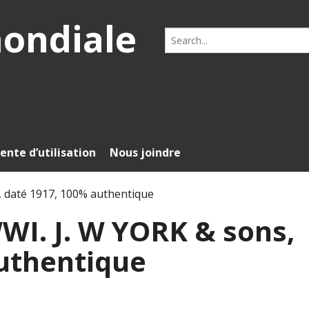
mondiale
Search
for:
ente d’utilisation
Nous joindre
, daté 1917, 100% authentique
WI. J. W YORK & sons,
uthentique