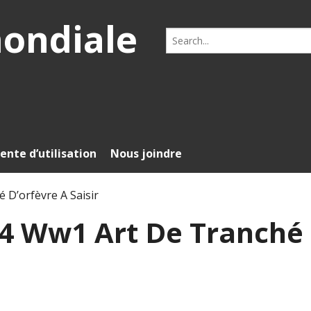
mondiale
Search
for:
ente d’utilisation
Nous joindre
 D’orfèvre A Saisir
914 Ww1 Art De Tranché