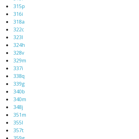
315p
316i
318a
322c
323l
324h
328v
329m
337i
338q
339g
340b
340m
348j
351m
355l
357t
359g