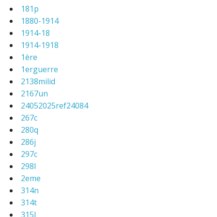
181p
1880-1914
1914-18
1914-1918
1ère
1erguerre
2138milid
2167un
24052025ref24084
267c
280q
286j
297c
298l
2eme
314n
314t
315l