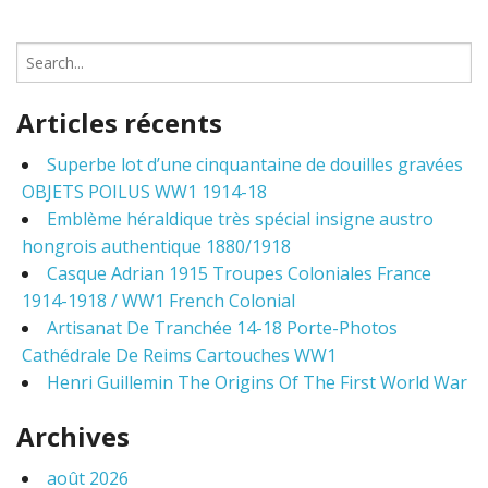
S
e
a
Articles récents
r
c
Superbe lot d’une cinquantaine de douilles gravées
h
OBJETS POILUS WW1 1914-18
f
o
Emblème héraldique très spécial insigne austro
r
hongrois authentique 1880/1918
:
Casque Adrian 1915 Troupes Coloniales France
1914-1918 / WW1 French Colonial
Artisanat De Tranchée 14-18 Porte-Photos
Cathédrale De Reims Cartouches WW1
Henri Guillemin The Origins Of The First World War
Archives
août 2026